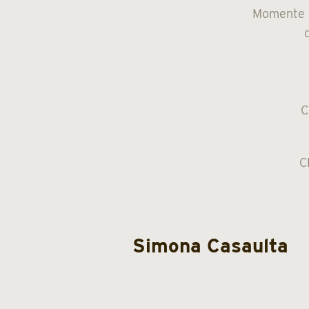
Momente d
C
C
Simona Casaulta