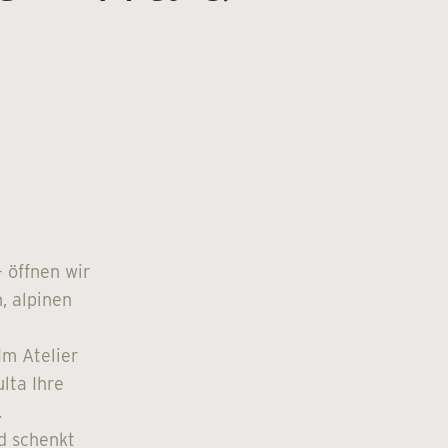
 öffnen wir
, alpinen
Im Atelier
lta Ihre
.
d schenkt